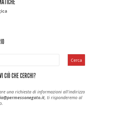
MATICHE
gica
IO
Cerca
I CIÒ CHE CERCHI?
are una richiesta di informazioni all'indirizzo
ria@permessonegato.it
, ti risponderemo al
o.