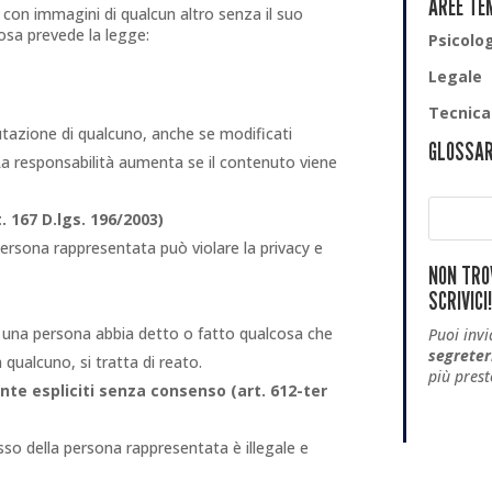
AREE TE
 con immagini di qualcun altro senza il suo
osa prevede la legge:
Psicolo
Legale
Tecnica
tazione di qualcuno, anche se modificati
GLOSSAR
La responsabilità aumenta se il contenuto viene
. 167 D.lgs. 196/2003)
ersona rappresentata può violare la privacy e
NON TROV
SCRIVICI!
he una persona abbia detto o fatto qualcosa che
Puoi invi
segrete
qualcuno, si tratta di reato.
più prest
te espliciti senza consenso (art. 612-ter
sso della persona rappresentata è illegale e