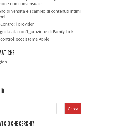
zione non consensuale
eno di vendita e scambio di contenuti intimi
 web
Control: i provider
guida alla configurazione di Family Link
 control: ecosistema Apple
MATICHE
gica
IO
Cerca
I CIÒ CHE CERCHI?