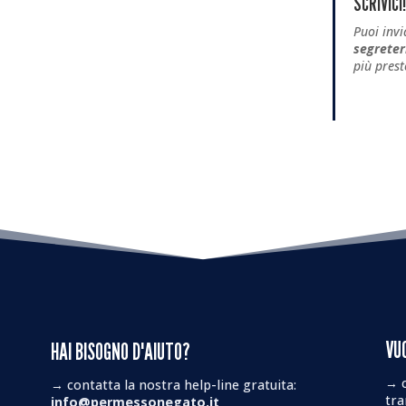
SCRIVICI!
Puoi invi
segrete
più prest
VU
HAI BISOGNO D'AIUTO?
→ c
→ contatta la nostra help-line gratuita:
tr
info@permessonegato.it