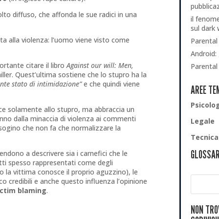
pubblica
lto diffuso, che affonda le sue radici in una
il fenom
sul dark
iata alla violenza: l’uomo viene visto come
Parental 
Android: 
rtante citare il libro
Against our will: Men,
Parental
ller. Quest’ultima sostiene che lo stupro ha la
nte stato di intimidazione”
e che quindi viene
AREE TE
Psicolo
sce solamente allo stupro, ma abbraccia un
no dalla minaccia di violenza ai commenti
Legale
isogino che non fa che normalizzare la
Tecnica
GLOSSAR
ndono a descrivere sia i carnefici che le
atti spesso rappresentati come degli
la vittima conosce il proprio aguzzino), le
 credibili e anche questo influenza l’opinione
ictim blaming
.
NON TROV