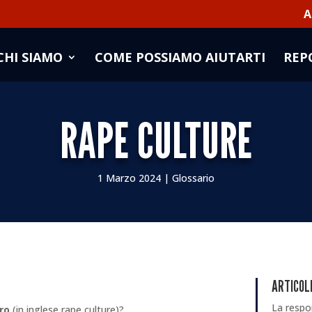
A
CHI SIAMO
COME POSSIAMO AIUTARTI
REP
RAPE CULTURE
1 Marzo 2024
|
Glossario
ARTICOLI
La respon
pro
(in inglese rape culture)?