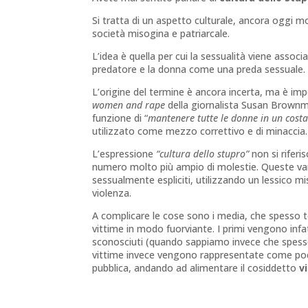
Si tratta di un aspetto culturale, ancora oggi mo
società misogina e patriarcale.
L’idea è quella per cui la sessualità viene assoc
predatore e la donna come una preda sessuale.
L’origine del termine è ancora incerta, ma è impo
women and rape
della giornalista Susan Brownmi
funzione di “
mantenere tutte le donne in un costa
utilizzato come mezzo correttivo e di minaccia.
L’espressione
“cultura dello stupro”
non si riferi
numero molto più ampio di molestie. Queste van
sessualmente espliciti, utilizzando un lessico m
violenza.
A complicare le cose sono i media, che spesso te
vittime in modo fuorviante. I primi vengono inf
sconosciuti (quando sappiamo invece che spesso 
vittime invece vengono rappresentate come poco
pubblica, andando ad alimentare il cosiddetto
v