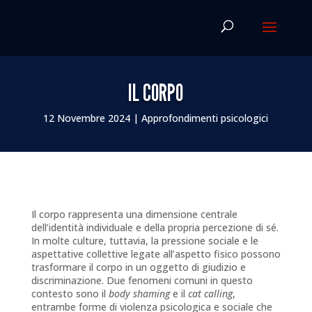
IL CORPO
12 Novembre 2024
|
Approfondimenti psicologici
Il corpo rappresenta una dimensione centrale
dell’identità individuale e della propria percezione di sé.
In molte culture, tuttavia, la pressione sociale e le
aspettative collettive legate all’aspetto fisico possono
trasformare il corpo in un oggetto di giudizio e
discriminazione. Due fenomeni comuni in questo
contesto sono il
body shaming
e il
cat calling
,
entrambe forme di violenza psicologica e sociale che